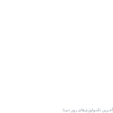
آخـرین تکنـولوژی‌های روز دنیـا،