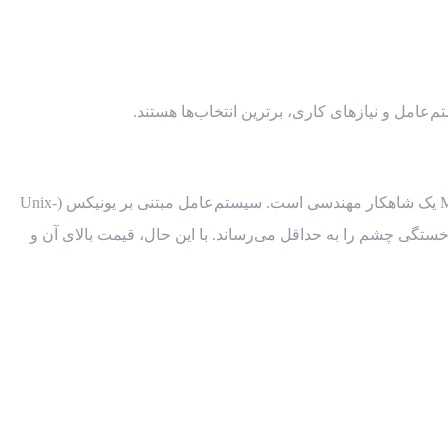
تم‌عامل و نیازهای کاری، برترین انتخاب‌ها هستند.
برای توسعه‌دهندگان اکوسیستم اپل (iOS و macOS) و کسانی که در حوزه وب (Web Development) فعالیت می‌کنند، آی‌مک (iMac) با تراشه M3 یک شاهکار مهندسی است. سیستم‌عامل مبتنی بر یونیکس (Unix-
ون را با شفافیتی باورنکردنی نمایش می‌دهد که خستگی چشم را به حداقل می‌رساند. با این حال، قیمت بالای آن و