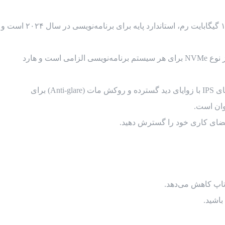
اگر با ماشین‌های مجازی، داکر (Docker) یا مرورگرهایی با تب‌های باز زیاد کار می‌کنید، رم گلوگاه سیستم شماست. ۱۶ گیگابایت رم، استاندارد پایه برای برنامه‌نویسی در سال ۲۰۲۴ است و
سرعت خواندن و نوشتن فایل‌ها در باز کردن پروژه‌ها و بیلد گرفتن (Build) تأثیر مستقیم دارد. وجود حافظه SSD از نوع NVMe برای هر سیستم برنامه‌نویسی الزامی است و هارد
از آنجایی که برنامه‌نویسان ساعت‌ها به متن خیره می‌شوند، وضوح تصویر (رزولوشن) و نوع پنل اهمیت بالایی دارد. پنل‌های IPS با زوایای دید گسترده و روکش مات (Anti-glare) برای
وان است.
تاپ کاهش می‌دهد.
باشید.