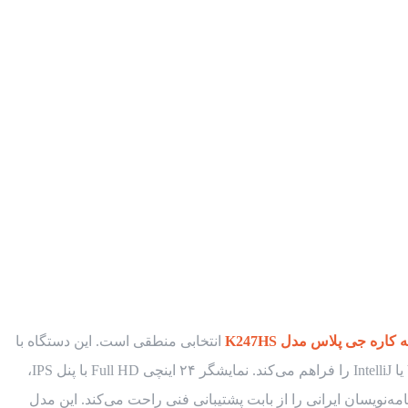
کاره جی پلاس مدل K247HS
انتخابی منطقی است. این دستگاه با
بهره‌گیری از پردازنده‌های نسل جدید اینتل و حافظه‌های پرسرعت SSD، قدرت پردازشی لازم برای اجرای IDEهای سنگین مانند Visual Studio یا IntelliJ را فراهم می‌کند. نمایشگر ۲۴ اینچی Full HD با پنل IPS،
ه‌نویسان ایرانی را از بابت پشتیبانی فنی راحت می‌کند. این مدل