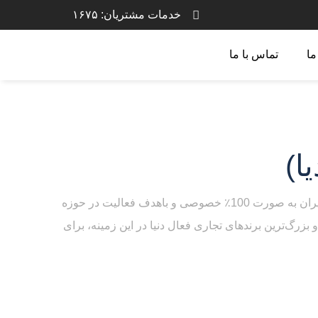
خدمات مشتریان: ۱۶۷۵
ما
تماس با ما
ا)
شرکت صنایع فناوران گلدیران مدیا (تینا همراه پارس) در 30ام بهمن ماه سال 1396، توسط جمعی از مدیران شرکت صنایع گلدیران به صورت 100٪ خصوصی و باهدف فعالیت در حوزه
و بزرگ‌ترین برندهای تجاری فعال دنیا در این زمینه، برای