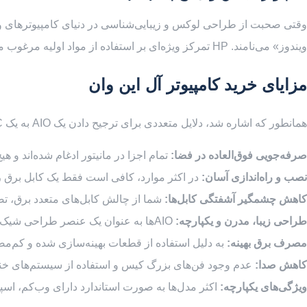
ویندوز» می‌نامند. HP تمرکز ویژه‌ای بر استفاده از مواد اولیه مرغوب مانند آلومینیوم برس‌خورده، پایه‌های مجسمه‌گونه و اسپیکرهای باکیفیت (اغلب با همکاری برند Bang & Olufsen) دارد.
مزایای خرید کامپیوتر آل این وان
همانطور که اشاره شد، دلایل متعددی برای ترجیح دادن یک AIO به یک PC سنتی وجود دارد. در ادامه، مهم‌ترین مزایای این دستگاه‌ها به صورت خلاصه آمده است:
صرفه‌جویی فوق‌العاده در فضا:
تمام اجزا در مانیتور ادغام شده‌اند و ه
نصب و راه‌اندازی آسان:
در اکثر موارد، کافی است فقط یک کابل برق را
کاهش چشمگیر آشفتگی کابل‌ها:
شما از چالش کابل‌های متعدد برق، ت
طراحی زیبا، مدرن و یکپارچه:
AIOها به عنوان یک عنصر طراحی شیک در محیط کار یا خانه عمل می‌کنند.
مصرف برق بهینه:
به دلیل استفاده از قطعات بهینه‌سازی شده و کم‌
کاهش صدا:
عدم وجود فن‌های بزرگ کیس و استفاده از سیستم‌های خنک‌کن
ویژگی‌های یکپارچه:
اکثر مدل‌ها به صورت استاندارد دارای وب‌کم، اسپیکرهای باکیفیت و اتصال Wi-Fi و بلوتوث هس