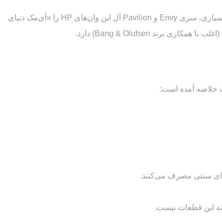
وقتی صحبت از طراحی لوکس و زیبایی‌شناسی در دنیای کامپیوترهای ویندوزی به میان می‌آید، برند اچ پی (HP) اغلب در صدر قرار می‌گیرد. بسیاری، سری Envy و Pavilion آل این وان‌های HP را «آی‌مک دنیای
های سنتی مصرف می‌کنند.