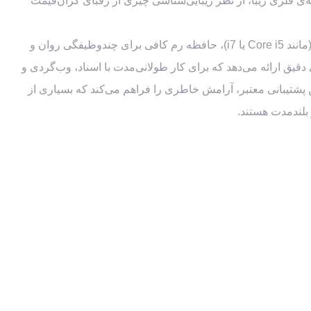
 نمونه‌ای بارز از این فلسفه است. این دستگاه با طراحی بسیار شیک، حاشیه‌های باریک نمایشگر (Ultra-Slim Bezel) و پایه‌ی فلزی زیبا، از نظر زیبایی‌شناسی چیزی از رقبای گران‌قیمت
با پردازنده‌های قدرتمند نسل جدید اینتل (مانند Core i5 یا i7)، حافظه رم کافی برای چندوظیفگی روان و
I و رزولوشن Full HD، تصاویری واضح، شفاف و با رنگ‌هایی دقیق ارائه می‌دهد که برای کار طولانی‌مدت با اسناد، وب‌گردی و
شتیبانی معتبر، آرامش خاطری را فراهم می‌کند که بسیاری از
 بلندمدت هستند.