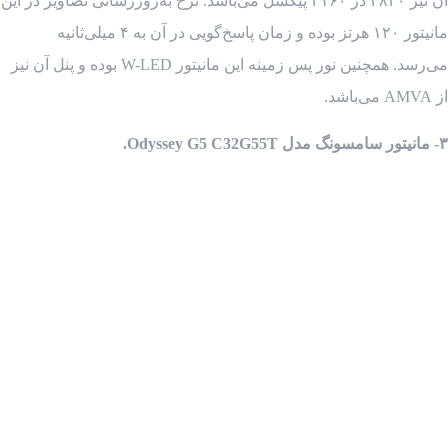
آن نیز ۳۸۴۰ در ۲۱۶۰ پیکسل می‌باشد. نرخ به‌روزرسانی تصاویر در این
مانیتور ۱۲۰ هرتز بوده و زمان پاسخ‌گویی در آن به ۴ میلی‌ثانیه
می‌رسد. همچنین نور پس زمینه این مانیتور W-LED بوده و پنل آن نیز
از AMVA می‌باشد.
۳- مانیتور سامسونگ مدل Odyssey G5 C32G55T.