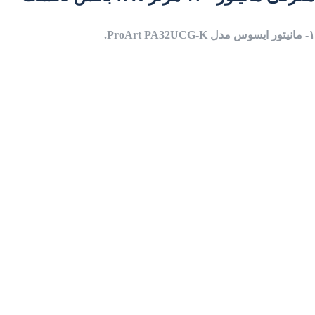
۱- مانیتور ایسوس مدل ProArt PA32UCG-K.