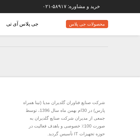
خرید و مشاوره: ۵۸۹۱۷-۰۲۱
جی پلاس آی تی
محصولات جی پلاس
شرکت صنایع فناوران گلدیران مدیا (تینا همراه
پارس) در 30ام بهمن ماه سال 1396، توسط
جمعی از مدیران شرکت صنایع گلدیران به
صورت 100٪ خصوصی و باهدف فعالیت در
حوزه تجهیزات IT تأسیس گردید.